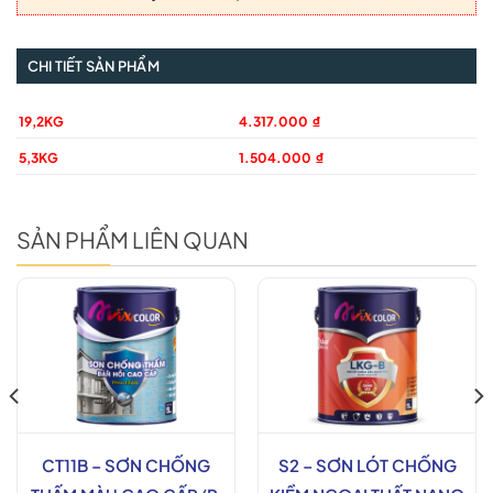
CHI TIẾT SẢN PHẨM
19,2KG
4.317.000 ₫
5,3KG
1.504.000 ₫
SẢN PHẨM LIÊN QUAN
CT11B – SƠN CHỐNG
S2 – SƠN LÓT CHỐNG