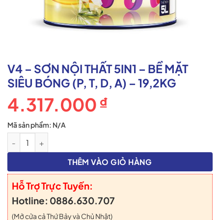
V4 – SƠN NỘI THẤT 5IN1 – BỀ MẶT
SIÊU BÓNG (P, T, D, A) – 19,2KG
4.317.000
₫
Mã sản phẩm:
N/A
V4 - Sơn Nội Thất 5IN1 - Bề Mặt Siêu Bóng (P, T, D, A) - 19,2KG
THÊM VÀO GIỎ HÀNG
Hỗ Trợ Trực Tuyến:
Hotline: 0886.630.707
(Mở cửa cả Thứ Bảy và Chủ Nhật)