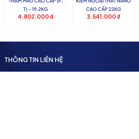
THẤM MÀU CAO CẤP (P,
KIỀM NGOẠI THẤT NANO
T) – 19,2KG
CAO CẤP 22KG
4.802.000
₫
3.541.000
₫
THÔNG TIN LIÊN HỆ
CÔNG TY TNHH TECHZ VIỆT NAM
Cung cấp và phân phối Sơn nước Mixcolor
Địa chỉ: 29 Tô Hiến Thành, P Nguyễn Du, Hai Bà Trưng, Hà
Nội
Điện thoại: 0886.630.707
Email: Pkd@mixcolor.vn