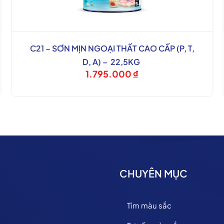
C21 – SƠN MỊN NGOẠI THẤT CAO CẤP (P, T,
D, A) – 22,5KG
1.795.000
₫
CHUYÊN MỤC
Tìm màu sắc