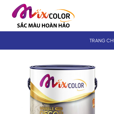
Bỏ
qua
nội
dung
TRANG CH