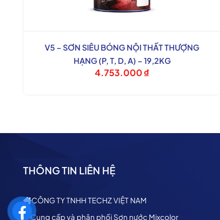
V5 – SƠN SIÊU BÓNG NỘI THẤT THƯỢNG
HẠNG (P, T, D, A) – 19,2KG
4.753.000
₫
THÔNG TIN LIÊN HỆ
CÔNG TY TNHH TECHZ VIỆT NAM
Cung cấp và phân phối Sơn nước Mixcolor