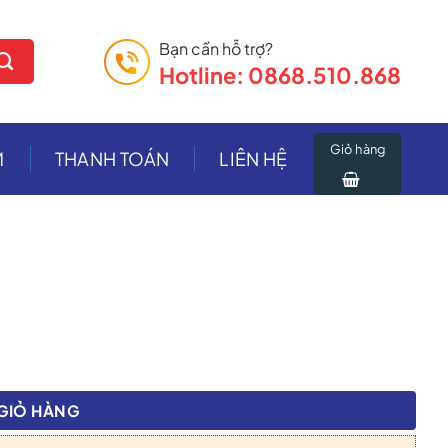
Bạn cần hỗ trợ?
Hotline: 0868.510.868
Giỏ hàng
M
THANH TOÁN
LIÊN HỆ
GIỎ HÀNG