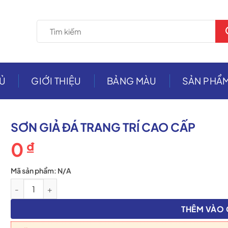
Tìm
kiếm:
Ủ
GIỚI THIỆU
BẢNG MÀU
SẢN PHẨ
SƠN GIẢ ĐÁ TRANG TRÍ CAO CẤP
0
₫
Mã sản phẩm:
N/A
Sơn giả đá trang trí cao cấp số lượng
THÊM VÀO 