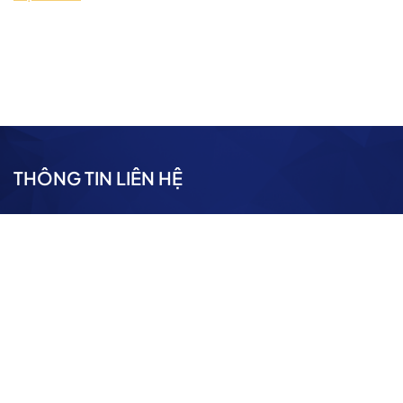
THÔNG TIN LIÊN HỆ
CÔNG TY TNHH TECHZ VIỆT NAM
Cung cấp và phân phối Sơn nước Mixcolor
Địa chỉ: 29 Tô Hiến Thành, P Nguyễn Du, Hai Bà Trưng, Hà
Nội
Điện thoại: 0886.630.707
Email: Pkd@mixcolor.vn