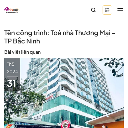
Bỏ
qua
nội
dung
Tên công trình: Toà nhà Thương Mại –
TP Bắc Ninh
Bài viết liên quan
Th5
2024
31